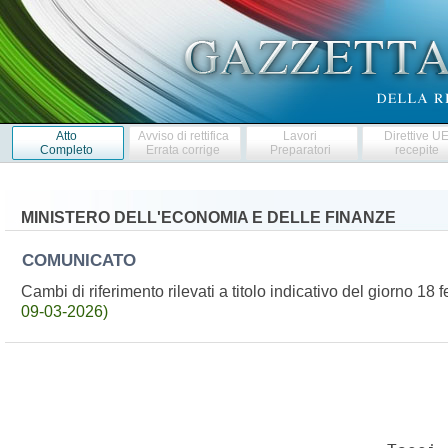
Atto
Avviso di rettifica
Lavori
Direttive U
Completo
Errata corrige
Preparatori
recepite
MINISTERO DELL'ECONOMIA E DELLE FINANZE
COMUNICATO
Cambi di riferimento rilevati a titolo indicativo del giorno 
09-03-2026)