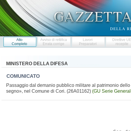
Atto
Avviso di rettifica
Lavori
Direttive U
Completo
Errata corrige
Preparatori
recepite
MINISTERO DELLA DIFESA
COMUNICATO
Passaggio dal demanio pubblico militare al patrimonio dell
segno», nel Comune di Cori. (26A01162)
(GU Serie General