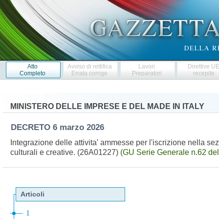
Atto
Avviso di rettifica
Lavori
Direttive U
Completo
Errata corrige
Preparatori
recepite
MINISTERO DELLE IMPRESE E DEL MADE IN ITALY
DECRETO
6 marzo 2026
Integrazione delle attivita' ammesse per l'iscrizione nella se
culturali e creative. (26A01227)
(GU Serie Generale n.62 de