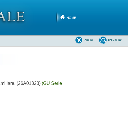
HOME
CHIUDI
PERMALINK
 familiare. (26A01323)
(GU Serie