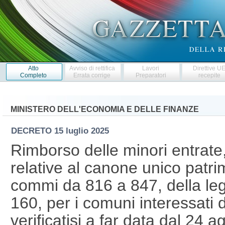
Atto
Avviso di rettifica
Lavori
Direttive U
Completo
Errata corrige
Preparatori
recepite
MINISTERO DELL'ECONOMIA E DELLE FINANZE
DECRETO
15 luglio 2025
Rimborso delle minori entrate,
relative al canone unico patrimo
commi da 816 a 847, della le
160, per i comuni interessati d
verificatisi a far data dal 24