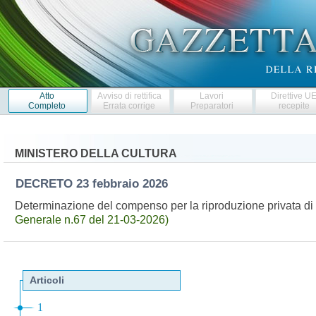
Atto
Avviso di rettifica
Lavori
Direttive U
Completo
Errata corrige
Preparatori
recepite
MINISTERO DELLA CULTURA
DECRETO
23 febbraio 2026
Determinazione del compenso per la riproduzione privata d
Generale n.67 del 21-03-2026)