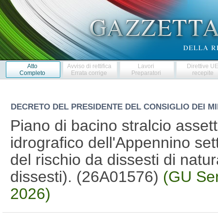
Atto
Avviso di rettifica
Lavori
Direttive U
Completo
Errata corrige
Preparatori
recepite
DECRETO DEL PRESIDENTE DEL CONSIGLIO DEI MI
Piano di bacino stralcio assett
idrografico dell'Appennino set
del rischio da dissesti di nat
dissesti). (26A01576)
(GU Ser
2026)