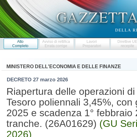
Atto
Avviso di rettifica
Lavori
Direttive U
Completo
Errata corrige
Preparatori
recepite
MINISTERO DELL'ECONOMIA E DELLE FINANZE
DECRETO
27 marzo 2026
Riapertura delle operazioni di
Tesoro poliennali 3,45%, co
2025 e scadenza 1° febbraio
tranche. (26A01629)
(GU Seri
2026)