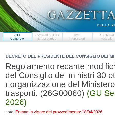
Atto
Avviso di rettifica
Lavori
Direttive U
Completo
Errata corrige
Preparatori
recepite
DECRETO DEL PRESIDENTE DEL CONSIGLIO DEI MI
Regolamento recante modifich
del Consiglio dei ministri 30 o
riorganizzazione del Ministero 
trasporti. (26G00060)
(GU Ser
2026)
note:
Entrata in vigore del provvedimento: 18/04/2026