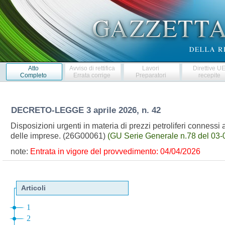
Atto
Avviso di rettifica
Lavori
Direttive U
Completo
Errata corrige
Preparatori
recepite
DECRETO-LEGGE
3 aprile 2026, n. 42
Disposizioni urgenti in materia di prezzi petroliferi connessi a
delle imprese. (26G00061)
(GU Serie Generale n.78 del 03-
note:
Entrata in vigore del provvedimento: 04/04/2026