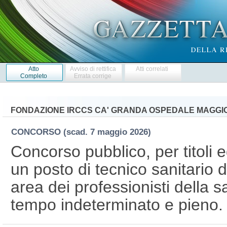
Atto
Avviso di rettifica
Atti correlati
Completo
Errata corrige
FONDAZIONE IRCCS CA' GRANDA OSPEDALE MAGGIOR
CONCORSO
(scad. 7 maggio 2026)
Concorso pubblico, per titoli 
un posto di tecnico sanitario 
area dei professionisti della s
tempo indeterminato e pieno