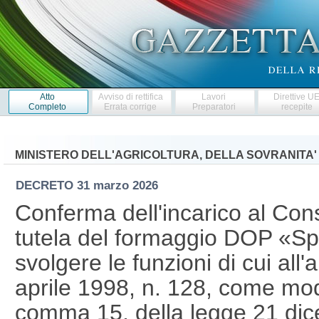
Atto
Avviso di rettifica
Lavori
Direttive U
Completo
Errata corrige
Preparatori
recepite
MINISTERO DELL'AGRICOLTURA, DELLA SOVRANITA'
DECRETO
31 marzo 2026
Conferma dell'incarico al Cons
tutela del formaggio DOP «Sp
svolgere le funzioni di cui all'
aprile 1998, n. 128, come modif
comma 15, della legge 21 dic