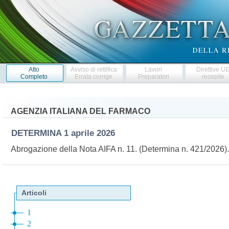
Atto
Avviso di rettifica
Lavori
Direttive U
Completo
Errata corrige
Preparatori
recepite
AGENZIA ITALIANA DEL FARMACO
DETERMINA
1 aprile 2026
Abrogazione della Nota AIFA n. 11. (Determina n. 421/2026