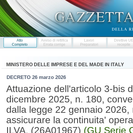
Atto
Avviso di rettifica
Lavori
Direttive U
Completo
Errata corrige
Preparatori
recepite
MINISTERO DELLE IMPRESE E DEL MADE IN ITALY
DECRETO
26 marzo 2026
Attuazione dell'articolo 3-bis 
dicembre 2025, n. 180, convert
dalla legge 22 gennaio 2026, n
assicurare la continuita' opera
ILVA. (26A01967)
(GU Serie G