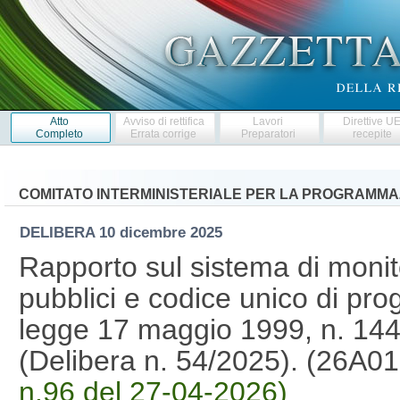
Atto
Avviso di rettifica
Lavori
Direttive U
Completo
Errata corrige
Preparatori
recepite
COMITATO INTERMINISTERIALE PER LA PROGRAMMA
DELIBERA
10 dicembre 2025
Rapporto sul sistema di monit
pubblici e codice unico di pro
legge 17 maggio 1999, n. 144
(Delibera n. 54/2025). (26A0
n.96 del 27-04-2026)