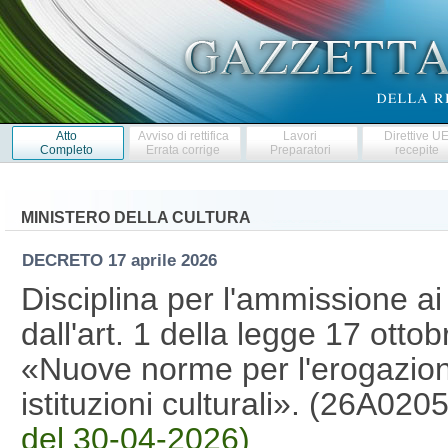
Atto
Avviso di rettifica
Lavori
Direttive U
Completo
Errata corrige
Preparatori
recepite
MINISTERO DELLA CULTURA
DECRETO
17 aprile 2026
Disciplina per l'ammissione ai c
dall'art. 1 della legge 17 otto
«Nuove norme per l'erogazione 
istituzioni culturali». (26A020
del 30-04-2026)