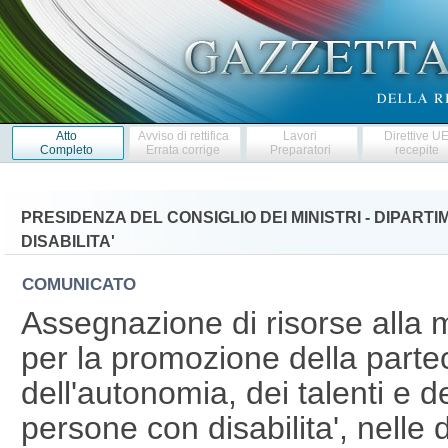
Atto
Avviso di rettifica
Lavori
Direttive U
Completo
Errata corrige
Preparatori
recepite
PRESIDENZA DEL CONSIGLIO DEI MINISTRI - DIPART
DISABILITA'
COMUNICATO
Assegnazione di risorse alla m
per la promozione della partec
dell'autonomia, dei talenti e 
persone con disabilita', nelle 