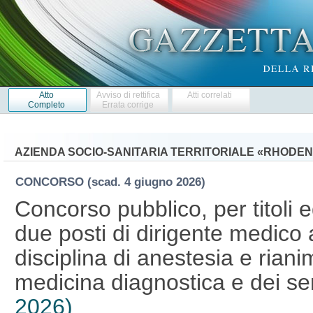
Atto
Avviso di rettifica
Atti correlati
Completo
Errata corrige
AZIENDA SOCIO-SANITARIA TERRITORIALE «RHODE
CONCORSO
(scad. 4 giugno 2026)
Concorso pubblico, per titoli 
due posti di dirigente medico
disciplina di anestesia e rian
medicina diagnostica e dei ser
2026)