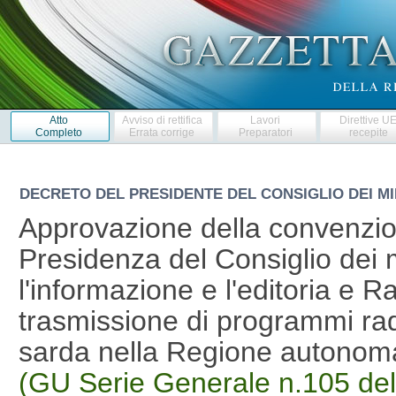
Atto
Avviso di rettifica
Lavori
Direttive U
Completo
Errata corrige
Preparatori
recepite
DECRETO DEL PRESIDENTE DEL CONSIGLIO DEI MI
Approvazione della convenzion
Presidenza del Consiglio dei m
l'informazione e l'editoria e R
trasmissione di programmi radio
sarda nella Regione autono
(GU Serie Generale n.105 de