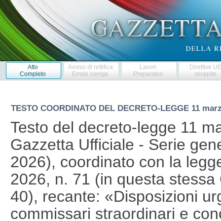
Atto
Avviso di rettifica
Lavori
Direttive U
Completo
Errata corrige
Preparatori
recepite
TESTO COORDINATO DEL DECRETO-LEGGE
11 marz
Testo del decreto-legge 11 ma
Gazzetta Ufficiale - Serie gen
2026), coordinato con la legg
2026, n. 71 (in questa stessa 
40), recante: «Disposizioni urg
commissari straordinari e co