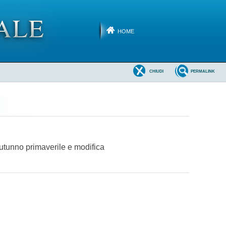
HOME
CHIUDI
PERMALINK
 autunno primaverile e modifica