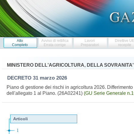
Atto
Avviso di rettifica
Lavori
Direttive U
Completo
Errata corrige
Preparatori
recepite
MINISTERO DELL'AGRICOLTURA, DELLA SOVRANITA
DECRETO
31 marzo 2026
Piano di gestione dei rischi in agricoltura 2026. Differimento 
dell'allegato 1 al Piano. (26A02241)
(GU Serie Generale n.1