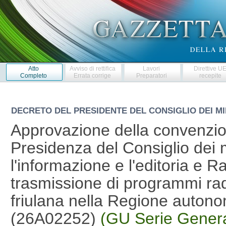
Atto
Avviso di rettifica
Lavori
Direttive U
Completo
Errata corrige
Preparatori
recepite
DECRETO DEL PRESIDENTE DEL CONSIGLIO DEI MI
Approvazione della convenzion
Presidenza del Consiglio dei m
l'informazione e l'editoria e R
trasmissione di programmi radio
friulana nella Regione autonom
(26A02252)
(GU Serie Genera