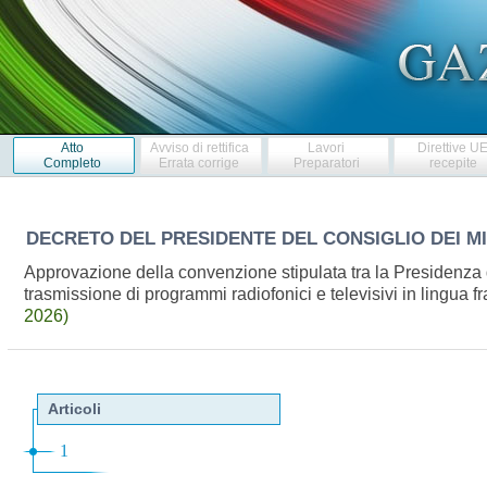
Atto
Avviso di rettifica
Lavori
Direttive U
Completo
Errata corrige
Preparatori
recepite
DECRETO DEL PRESIDENTE DEL CONSIGLIO DEI M
Approvazione della convenzione stipulata tra la Presidenza de
trasmissione di programmi radiofonici e televisivi in lingu
2026)