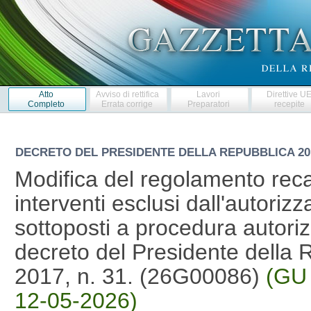
Atto
Avviso di rettifica
Lavori
Direttive U
Completo
Errata corrige
Preparatori
recepite
DECRETO DEL PRESIDENTE DELLA REPUBBLICA
20
Modifica del regolamento reca
interventi esclusi dall'autoriz
sottoposti a procedura autorizz
decreto del Presidente della 
2017, n. 31. (26G00086)
(GU 
12-05-2026)