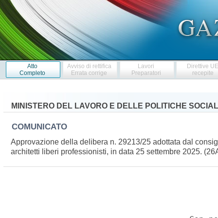
Atto
Avviso di rettifica
Lavori
Direttive U
Completo
Errata corrige
Preparatori
recepite
MINISTERO DEL LAVORO E DELLE POLITICHE SOCIAL
COMUNICATO
Approvazione della delibera n. 29213/25 adottata dal consig
architetti liberi professionisti, in data 25 settembre 2025. (