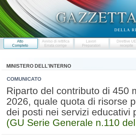
Atto
Avviso di rettifica
Lavori
Direttive U
Completo
Errata corrige
Preparatori
recepite
MINISTERO DELL'INTERNO
COMUNICATO
Riparto del contributo di 450 m
2026, quale quota di risorse 
dei posti nei servizi educativi
(GU Serie Generale n.110 de