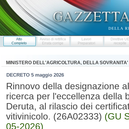
Atto
Avviso di rettifica
Lavori
Direttive U
Completo
Errata corrige
Preparatori
recepite
MINISTERO DELL'AGRICOLTURA, DELLA SOVRANITA'
DECRETO
5 maggio 2026
Rinnovo della designazione al
ricerca per l'eccellenza della 
Deruta, al rilascio dei certifica
vitivinicolo. (26A02333)
(GU S
05-2026)