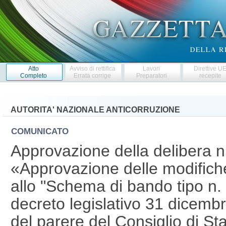
Atto
Avviso di rettifica
Lavori
Direttive U
Completo
Errata corrige
Preparatori
recepite
AUTORITA' NAZIONALE ANTICORRUZIONE
COMUNICATO
Approvazione della delibera n.
«Approvazione delle modifiche
allo "Schema di bando tipo n.
decreto legislativo 31 dicemb
del parere del Consiglio di St