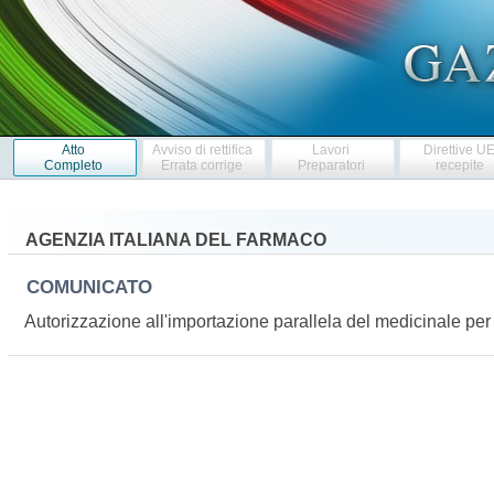
Atto
Avviso di rettifica
Lavori
Direttive U
Completo
Errata corrige
Preparatori
recepite
AGENZIA ITALIANA DEL FARMACO
COMUNICATO
Autorizzazione all'importazione parallela del medicinale p