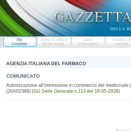
Atto
Avviso di rettifica
Lavori
Direttive U
Completo
Errata corrige
Preparatori
recepite
AGENZIA ITALIANA DEL FARMACO
COMUNICATO
Autorizzazione all'immissione in commercio del medicinale 
(26A02386)
(GU Serie Generale n.113 del 18-05-2026)