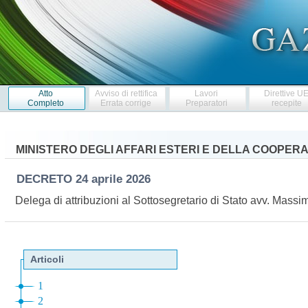
Atto
Avviso di rettifica
Lavori
Direttive U
Completo
Errata corrige
Preparatori
recepite
MINISTERO DEGLI AFFARI ESTERI E DELLA COOPER
DECRETO
24 aprile 2026
Delega di attribuzioni al Sottosegretario di Stato avv. Mass