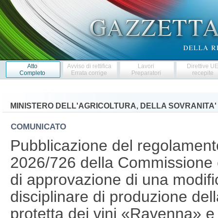
Atto
Avviso di rettifica
Lavori
Direttive U
Completo
Errata corrige
Preparatori
recepite
MINISTERO DELL'AGRICOLTURA, DELLA SOVRANITA'
COMUNICATO
Pubblicazione del regolament
2026/726 della Commissione 
di approvazione di una modifi
disciplinare di produzione del
protetta dei vini «Ravenna» e d