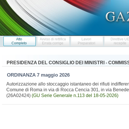
Atto
Avviso di rettifica
Lavori
Direttive U
Completo
Errata corrige
Preparatori
recepite
PRESIDENZA DEL CONSIGLIO DEI MINISTRI - COMMI
ORDINANZA
7 maggio 2026
Autorizzazione allo stoccaggio istantaneo dei rifiuti indifferenz
Comune di Roma in via di Rocca Cencia 301, in via Benedett
(26A02424)
(GU Serie Generale n.113 del 18-05-2026)