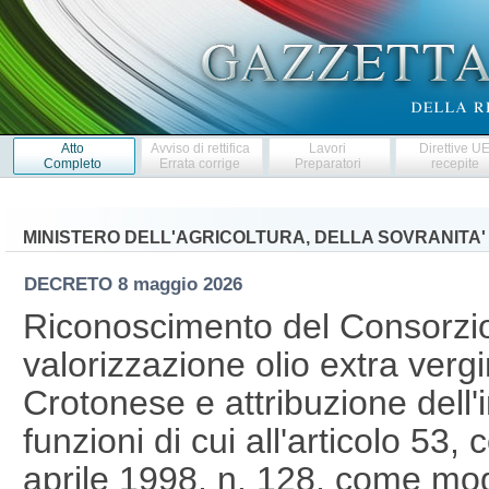
Atto
Avviso di rettifica
Lavori
Direttive U
Completo
Errata corrige
Preparatori
recepite
MINISTERO DELL'AGRICOLTURA, DELLA SOVRANITA'
DECRETO
8 maggio 2026
Riconoscimento del Consorzio 
valorizzazione olio extra vergi
Crotonese e attribuzione dell'i
funzioni di cui all'articolo 53
aprile 1998, n. 128, come modif