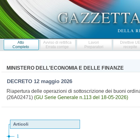
Atto
Avviso di rettifica
Lavori
Direttive U
Completo
Errata corrige
Preparatori
recepite
MINISTERO DELL'ECONOMIA E DELLE FINANZE
DECRETO
12 maggio 2026
Riapertura delle operazioni di sottoscrizione dei buoni ordina
(26A02471)
(GU Serie Generale n.113 del 18-05-2026)