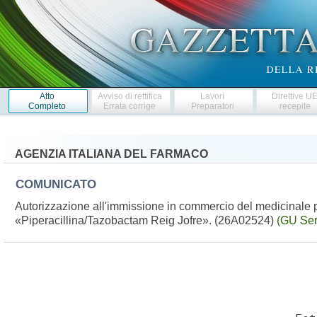
Atto
Avviso di rettifica
Lavori
Direttive U
Completo
Errata corrige
Preparatori
recepite
AGENZIA ITALIANA DEL FARMACO
COMUNICATO
Autorizzazione all'immissione in commercio del medicinale p
«Piperacillina/Tazobactam Reig Jofre». (26A02524)
(GU Ser