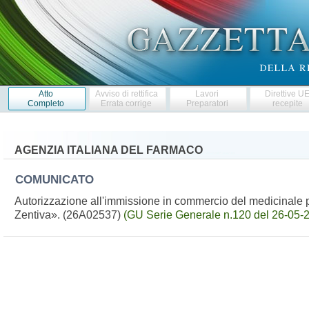
Atto
Avviso di rettifica
Lavori
Direttive U
Completo
Errata corrige
Preparatori
recepite
AGENZIA ITALIANA DEL FARMACO
COMUNICATO
Autorizzazione all'immissione in commercio del medicinale p
Zentiva». (26A02537)
(GU Serie Generale n.120 del 26-05-