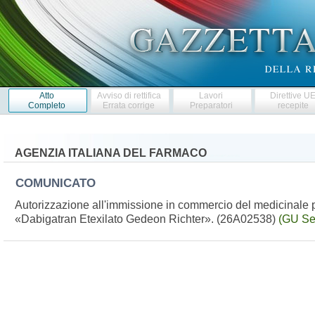
Atto
Avviso di rettifica
Lavori
Direttive U
Completo
Errata corrige
Preparatori
recepite
AGENZIA ITALIANA DEL FARMACO
COMUNICATO
Autorizzazione all'immissione in commercio del medicinale p
«Dabigatran Etexilato Gedeon Richter». (26A02538)
(GU Se