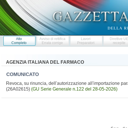
Atto
Avviso di rettifica
Lavori
Direttive U
Completo
Errata corrige
Preparatori
recepite
AGENZIA ITALIANA DEL FARMACO
COMUNICATO
Revoca, su rinuncia, dell'autorizzazione all'importazione pa
(26A02615)
(GU Serie Generale n.122 del 28-05-2026)