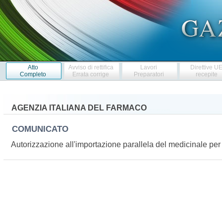
Atto
Avviso di rettifica
Lavori
Direttive U
Completo
Errata corrige
Preparatori
recepite
AGENZIA ITALIANA DEL FARMACO
COMUNICATO
Autorizzazione all'importazione parallela del medicinale 