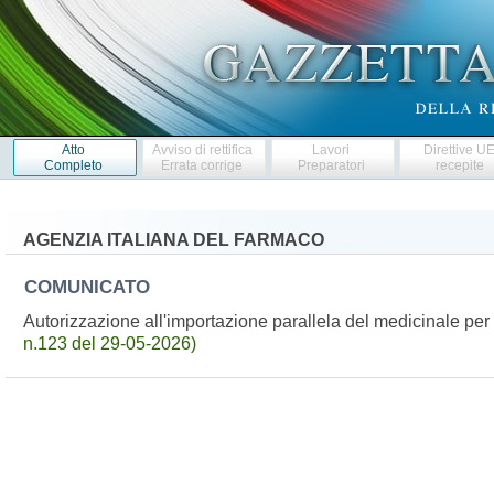
Atto
Avviso di rettifica
Lavori
Direttive U
Completo
Errata corrige
Preparatori
recepite
AGENZIA ITALIANA DEL FARMACO
COMUNICATO
Autorizzazione all'importazione parallela del medicinale 
n.123 del 29-05-2026)