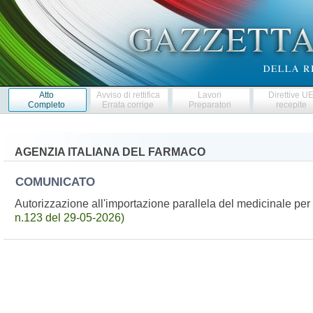
Atto
Avviso di rettifica
Lavori
Direttive U
Completo
Errata corrige
Preparatori
recepite
AGENZIA ITALIANA DEL FARMACO
COMUNICATO
Autorizzazione all'importazione parallela del medicinale 
n.123 del 29-05-2026)