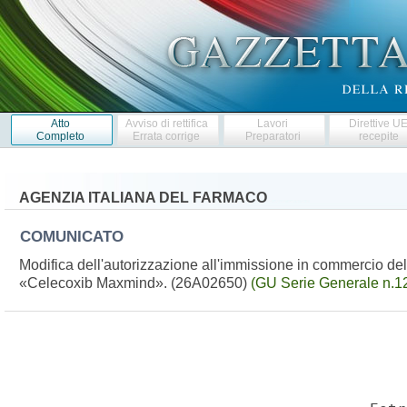
Atto
Avviso di rettifica
Lavori
Direttive U
Completo
Errata corrige
Preparatori
recepite
AGENZIA ITALIANA DEL FARMACO
COMUNICATO
Modifica dell'autorizzazione all'immissione in commercio de
«Celecoxib Maxmind». (26A02650)
(GU Serie Generale n.1