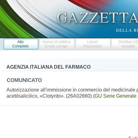
Atto
Avviso di rettifica
Lavori
Direttive U
Completo
Errata corrige
Preparatori
recepite
AGENZIA ITALIANA DEL FARMACO
COMUNICATO
Autorizzazione all'immissione in commercio del medicinale p
acetilsalicilico, «Clotynbi». (26A02660)
(GU Serie Generale 