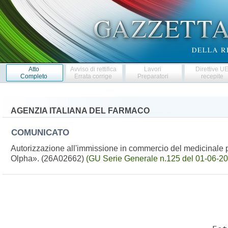
Atto
Avviso di rettifica
Lavori
Direttive U
Completo
Errata corrige
Preparatori
recepite
AGENZIA ITALIANA DEL FARMACO
COMUNICATO
Autorizzazione all'immissione in commercio del medicinale 
Olpha». (26A02662)
(GU Serie Generale n.125 del 01-06-20