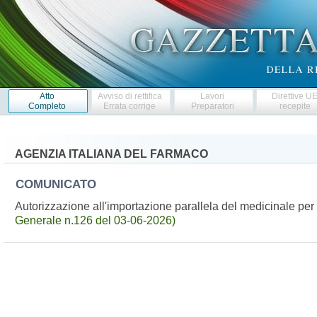
Atto
Avviso di rettifica
Lavori
Direttive U
Completo
Errata corrige
Preparatori
recepite
AGENZIA ITALIANA DEL FARMACO
COMUNICATO
Autorizzazione all'importazione parallela del medicinale p
Generale n.126 del 03-06-2026)