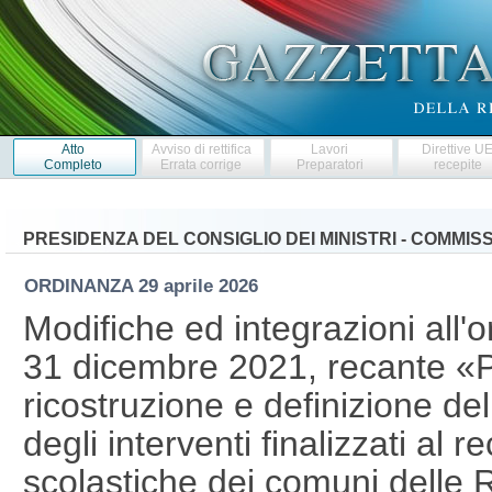
Atto
Avviso di rettifica
Lavori
Direttive U
Completo
Errata corrige
Preparatori
recepite
PRESIDENZA DEL CONSIGLIO DEI MINISTRI - COMMI
ORDINANZA
29 aprile 2026
Modifiche ed integrazioni all'
31 dicembre 2021, recante «P
ricostruzione e definizione del
degli interventi finalizzati al r
scolastiche dei comuni delle 