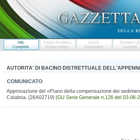
Atto
Avviso di rettifica
Lavori
Direttive U
Completo
Errata corrige
Preparatori
recepite
AUTORITA' DI BACINO DISTRETTUALE DELL'APPENN
COMUNICATO
Approvazione del «Piano della compensazione dei sediment
Calabria. (26A02719)
(GU Serie Generale n.126 del 03-06-