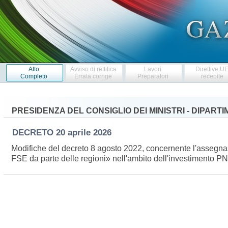
Atto
Avviso di rettifica
Lavori
Direttive U
Completo
Errata corrige
Preparatori
recepite
PRESIDENZA DEL CONSIGLIO DEI MINISTRI - DIPAR
DECRETO
20 aprile 2026
Modifiche del decreto 8 agosto 2022, concernente l'assegnazion
FSE da parte delle regioni» nell'ambito dell'investimento