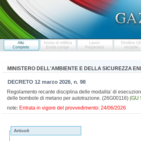
Atto
Avviso di rettifica
Lavori
Direttive U
Completo
Errata corrige
Preparatori
recepite
MINISTERO DELL'AMBIENTE E DELLA SICUREZZA E
DECRETO
12 marzo 2026, n. 98
Regolamento recante disciplina delle modalita' di esecuzione 
delle bombole di metano per autotrazione. (26G00116)
(GU 
note:
Entrata in vigore del provvedimento: 24/06/2026